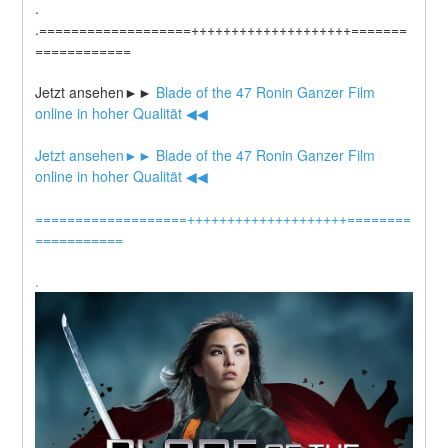
.
.===================++++++++++++++++++++=======
============
Jetzt ansehen►►
 Blade of the 47 Ronin Ganzer Film 
online in hoher Qualität ◀◀
Jetzt ansehen►►
 Blade of the 47 Ronin Ganzer Film 
online in hoher Qualität ◀◀
===================++++++++++++++++++++========
===========
.