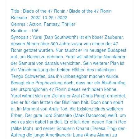
Title : Blade of the 47 Ronin / Blade of the 47 Ronin 
Release : 2022-10-25 / 2022 
Genres : Action, Fantasy, Thriller 
Runtime : 106 
Synopsis : Yurei (Dan Southworth) ist ein böser Zauberer, 
dessen Ahnen über 300 Jahre zuvor von einem der 47 
Ronin getötet wurden. Nun taucht er im heutigen Budapest 
auf, um Rache zu nehmen. Yurei will sämtliche Nachfahren 
der Samurai von damals vernichten. Sein weiterer Plan ist 
die Verschmelzung der beiden Hälften des mächtigen 
Tengu-Schwertes, das ihn unbesiegbar machen würde. 
Besagt eine Prophezeiung doch, dass nur ein Abkömmling 
der ursprünglichen 47 Ronin dieses verhindern könne. 
Yurei wähnt sich am Ziel als er Arai (Chris Pang) ermordet, 
den er für den letzten der Blutlinien hält. Doch dann spürt 
er, im Moment von Arais Tod, die Existenz eines weiteren 
Erben. Der gute Lord Shinshiro (Mark Dacascos) weiß, um 
wen es sich dabei handelt. Er erteilt dem neuen Ronin Reo 
(Mike Moh) und seiner Schülerin Onami (Teresa Ting) den 
Auftrag die junge Amerikanerin Luna (Anna Akana) zu 